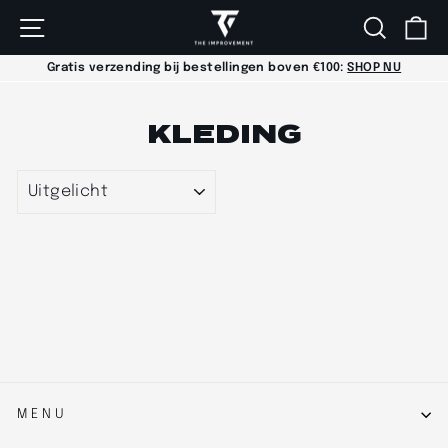
TAAL
Nederlands
Doorgaan
SITENAVIGATIE
ZOEKEN
W
naar
artikel
Gratis verzending bij bestellingen boven €100:
SHOP NU
Diavoorstelling
pauzeren
KLEDING
SOORT
MENU